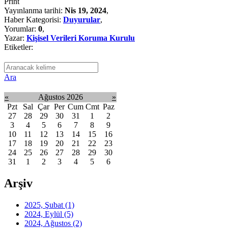
Print
Yayınlanma tarihi:
Nis 19, 2024
,
Haber Kategorisi:
Duyurular
,
Yorumlar:
0
,
Yazar:
Kişisel Verileri Koruma Kurulu
Etiketler:
Ara
«
Ağustos 2026
»
Pzt
Sal
Çar
Per
Cum
Cmt
Paz
27
28
29
30
31
1
2
3
4
5
6
7
8
9
10
11
12
13
14
15
16
17
18
19
20
21
22
23
24
25
26
27
28
29
30
31
1
2
3
4
5
6
Arşiv
2025, Şubat
(1)
2024, Eylül
(5)
2024, Ağustos
(2)