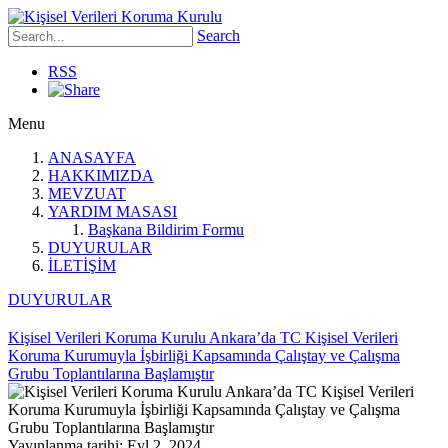
Search
RSS
Menu
ANASAYFA
HAKKIMIZDA
MEVZUAT
YARDIM MASASI
Başkana Bildirim Formu
DUYURULAR
İLETİŞİM
DUYURULAR
Kişisel Verileri Koruma Kurulu Ankara’da TC Kişisel Verileri
Koruma Kurumuyla İşbirliği Kapsamında Çalıştay ve Çalışma
Grubu Toplantılarına Başlamıştır
Yayınlanma tarihi: Eyl 2, 2024