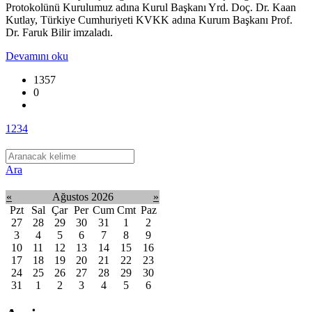
Protokolünü Kurulumuz adına Kurul Başkanı Yrd. Doç. Dr. Kaan
Kutlay, Türkiye Cumhuriyeti KVKK adına Kurum Başkanı Prof.
Dr. Faruk Bilir imzaladı.
Devamını oku
1357
0
1
2
3
4
Ara
«
Ağustos 2026
»
Pzt
Sal
Çar
Per
Cum
Cmt
Paz
27
28
29
30
31
1
2
3
4
5
6
7
8
9
10
11
12
13
14
15
16
17
18
19
20
21
22
23
24
25
26
27
28
29
30
31
1
2
3
4
5
6