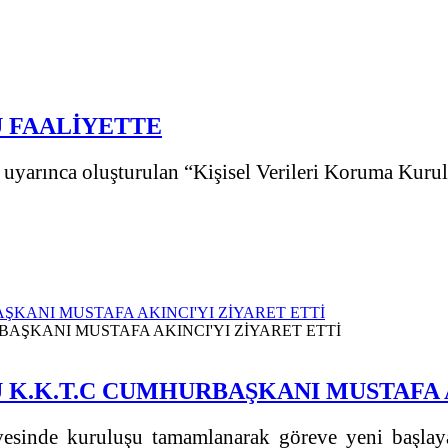
U FAALİYETTE
uyarınca oluşturulan “Kişisel Verileri Koruma Kurulu”
ŞKANI MUSTAFA AKINCI'YI ZİYARET ETTİ
 K.K.T.C CUMHURBAŞKANI MUSTAFA A
vesinde kuruluşu tamamlanarak göreve yeni başla