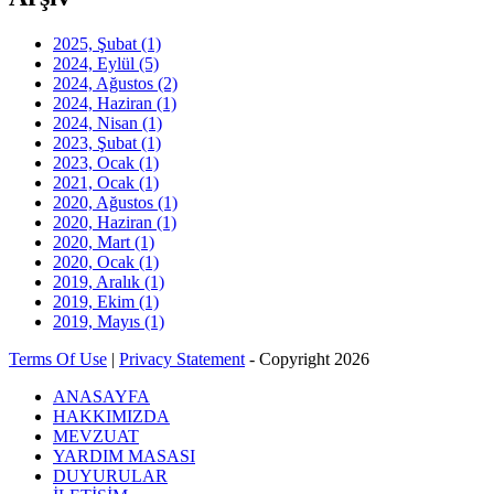
2025, Şubat
(1)
2024, Eylül
(5)
2024, Ağustos
(2)
2024, Haziran
(1)
2024, Nisan
(1)
2023, Şubat
(1)
2023, Ocak
(1)
2021, Ocak
(1)
2020, Ağustos
(1)
2020, Haziran
(1)
2020, Mart
(1)
2020, Ocak
(1)
2019, Aralık
(1)
2019, Ekim
(1)
2019, Mayıs
(1)
Terms Of Use
|
Privacy Statement
-
Copyright 2026
ANASAYFA
HAKKIMIZDA
MEVZUAT
YARDIM MASASI
DUYURULAR