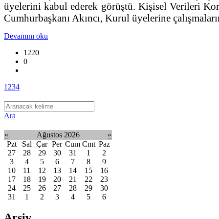
üyelerini kabul ederek görüştü. Kişisel Verileri K
Cumhurbaşkanı Akıncı, Kurul üyelerine çalışmaların
Devamını oku
1220
0
1
2
3
4
Ara
«
Ağustos 2026
»
Pzt
Sal
Çar
Per
Cum
Cmt
Paz
27
28
29
30
31
1
2
3
4
5
6
7
8
9
10
11
12
13
14
15
16
17
18
19
20
21
22
23
24
25
26
27
28
29
30
31
1
2
3
4
5
6
Arşiv