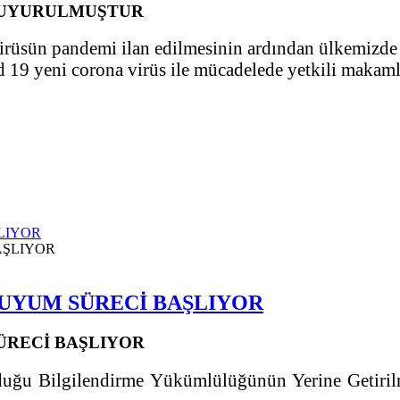
DUYURULMUŞTUR
üsün pandemi ilan edilmesinin ardından ülkemizde de
 19 yeni corona virüs ile mücadelede yetkili makamla
ŞLIYOR
N UYUM SÜRECİ BAŞLIYOR
SÜRECİ BAŞLIYOR
lduğu Bilgilendirme Yükümlülüğünün Yerine Getir